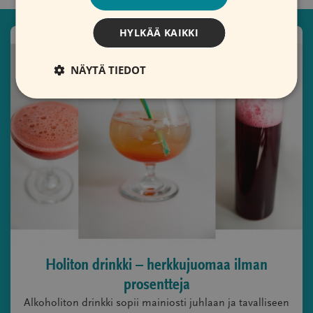
HYLKÄÄ KAIKKI
NÄYTÄ TIEDOT
Holiton drinkki – herkkujuomaa ilman
prosentteja
Alkoholiton drinkki sopii mainiosti juhlaan ja tavalliseen