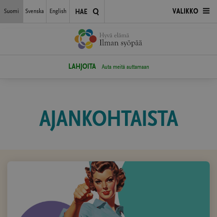
Siirry
Suomi
Svenska
English
AVAA
VALIKKO
HAE
suoraan
sisältöön
VALIKKO
LAHJOITA
Auta meitä auttamaan
AJANKOHTAISTA