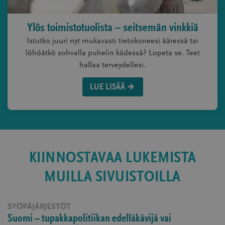
Ylös toimistotuolista – seitsemän vinkkiä
Istutko juuri nyt mukavasti tietokoneesi ääressä tai
löhöätkö sohvalla puhelin kädessä? Lopeta se. Teet
hallaa terveydellesi.
LUE LISÄÄ
KIINNOSTAVAA LUKEMISTA
MUILLA SIVUISTOILLA
SYÖPÄJÄRJESTÖT
Suomi – tupakkapolitiikan edelläkävijä vai