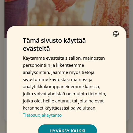
Tämä sivusto käyttää
Eurooppalainen
evästeitä
FINNISH
Käytämme evästeitä sisällön, mainosten
syöväntorjuntaohjeisto
ENGLISH
personointiin ja liikenteemme
SWEDISH
analysointiin. Jaamme myös tietoja
Maailman terveysjärjestö WHO:n alainen
sivustomme käytöstäsi mainos- ja
analytiikkakumppaneidemme kanssa,
Kansainvälinen syöväntutkimuslaitos IARC on julkaissut
jotka voivat yhdistää ne muihin tietoihin,
listan ohjeista, joilla syöpää voidaan ehkäistä.
jotka olet heille antanut tai joita he ovat
keränneet käyttäessäsi palveluitaan.
LUE LISÄÄ
Tietosuojakäytäntö
HYVÄKSY KAIKKI