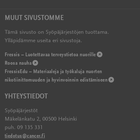
MUUT SIVUSTOMME
Tämä sivusto on Syöpäjärjestöjen tuottama.
Ylläpidämme useita eri sivustoja.
Fressis – Luotettavaa terveystietoa nuorille
(avautuu
Roosa nauha
(avautuu
uudessa
FressisEdu – Materiaaleja ja työkaluja nuorten
uudessa
ikkunassa)
nikotiinittomuuden ja hyvinvoinnin edistämiseen
ikkunassa)
(avautuu
uudessa
YHTEYSTIEDOT
ikkunassa)
Syöpäjärjestöt
Mäkelänkatu 2, 00500 Helsinki
puh. 09 135 331
tiedotus@cancer.fi