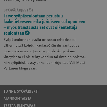
(avautuu
SYÖPÄJÄRJESTÖT
uudessa
Tarve syöpäseulontaan perustuu
ikkunassa)
lääketieteeseen eikä juridiseen sukupuoleen
– myös transtaustaiset ovat oikeutettuja
seulontaan
Syöpäseulonnan avulla on saatu tehokkaasti
vähennettyä kohdunkaulasyövän ilmaantuvuus
jopa viidesosaan. Jos sukupuolenkorjauksen
yhteydessä ei ole tehty kohdun tai rintojen poistoa,
niin syöpäriski pysyy ennallaan, kirjoittaa Veli-Matti
Partanen blogissaan.
(avautuu
uudessa
ikkunassa)
TUNNE SYÖPÄRISKIT
AJANKOHTAISTA
TESTAA ELINTAPASI