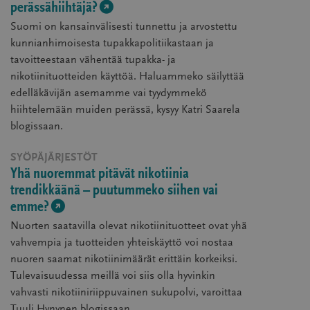
perässähiihtäjä?
Suomi on kansainvälisesti tunnettu ja arvostettu
kunnianhimoisesta tupakkapolitiikastaan ja
tavoitteestaan vähentää tupakka- ja
nikotiinituotteiden käyttöä. Haluammeko säilyttää
edelläkävijän asemamme vai tyydymmekö
hiihtelemään muiden perässä, kysyy Katri Saarela
blogissaan.
(avautuu
SYÖPÄJÄRJESTÖT
uudessa
Yhä nuoremmat pitävät nikotiinia
ikkunassa)
trendikkäänä – puutummeko siihen vai
emme?
Nuorten saatavilla olevat nikotiinituotteet ovat yhä
vahvempia ja tuotteiden yhteiskäyttö voi nostaa
nuoren saamat nikotiinimäärät erittäin korkeiksi.
Tulevaisuudessa meillä voi siis olla hyvinkin
vahvasti nikotiiniriippuvainen sukupolvi, varoittaa
Tuuli Hynynen blogissaan.