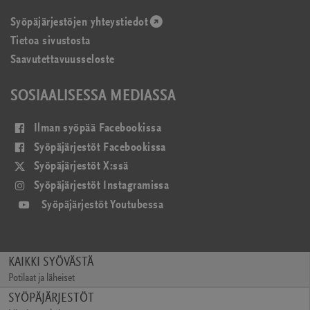
Syöpäjärjestöjen yhteystiedot
(avautuu
Tietoa sivustosta
uudessa
Saavutettavuusseloste
ikkunassa)
SOSIAALISESSA MEDIASSA
(avautuu
Ilman syöpää Facebookissa
uudessa
(avautuu
Syöpäjärjestöt Facebookissa
ikkunassa)
uudessa
(avautuu
Syöpäjärjestöt X:ssä
ikkunassa)
uudessa
(avautuu
Syöpäjärjestöt Instagramissa
ikkunassa)
uudessa
(avautuu
Syöpäjärjestöt Youtubessa
ikkunassa)
uudessa
ikkunassa)
KAIKKI SYÖVÄSTÄ
Potilaat ja läheiset
(avautuu
SYÖPÄJÄRJESTÖT
uudessa