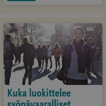
Kuka luokittelee
syöpävaaralliset