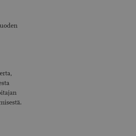
vuoden
erta,
esta
itajan
misestä.