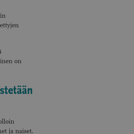
hin
ettyjen
ä
minen on
estetään
lloin
t ja naiset.