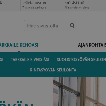
ÄÄ
SYÖPÄREKISTERI
SYÖPÄSÄÄTIÖ
Tilastoja ja tutkimusta
Niin arvokas on elämä
(avautuu
(avautuu
uudessa
uudessa
ikkunassa)
ikkunassa)
Hae sivustolta
ARKKAILE KEHOASI
AJANKOHTAI
SI
TARKKAILE KIVEKSIÄSI
SUOLISTOSYÖVÄN SEULON
RINTASYÖVÄN SEULONTA