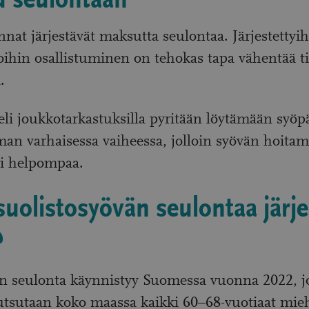
u seulontaan
at järjestävät maksutta seulontaa. Järjestettyi
ihin osallistuminen on tehokas tapa vähentää ti
.
eli joukkotarkastuksilla pyritään löytämään syöp
an varhaisessa vaiheessa, jolloin syövän hoita
i helpompaa.
suolistosyövän seulontaa järj
?
än seulonta käynnistyy Suomessa vuonna 2022, jo
tsutaan koko maassa kaikki 60–68-vuotiaat miehe