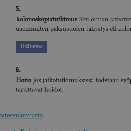
5.
5.
Kolonoskopiatutkimus
Seulonnan jatkotu
useimmiten paksusuolen tähystys eli kolo
:
Lisätietoa
6.
6.
Hoito
Jos jatkotutkimuksissa todetaan syöp
tarvittavat hoidot.
listoseulonnasta
(avautuu
.
uudessa