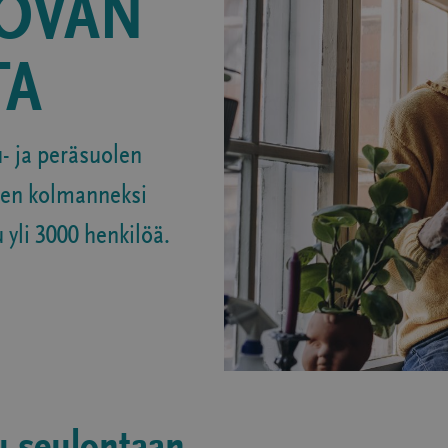
YÖVÄN
TA
- ja peräsuolen
sten kolmanneksi
u yli 3000 henkilöä.