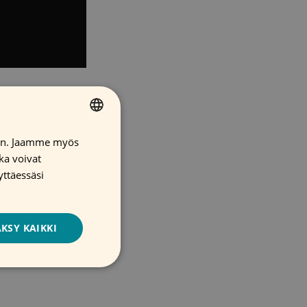
A
iin. Jaamme myös
FINNISH
ka voivat
ENGLISH
yttäessäsi
ettämisen,
SWEDISH
ulonnan
KSY KAIKKI
ansa sinulle