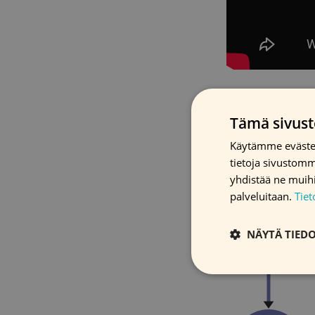
Tämä sivust
Käytämme evästei
tietoja sivustom
yhdistää ne muihin
palveluitaan.
Tie
NÄYTÄ TIED