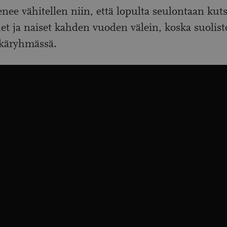
enee vähitellen niin, että lopulta seulontaan ku
et ja naiset kahden vuoden välein, koska suolis
 ikäryhmässä.