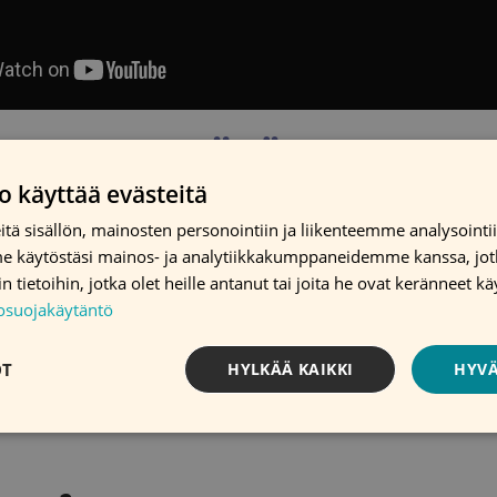
SUOLISTOSYÖVÄN SEULONT
o käyttää evästeitä
tä sisällön, mainosten personointiin ja liikenteemme analysoint
me käytöstäsi mainos- ja analytiikkakumppaneidemme kanssa, jot
1.
 tietoihin, jotka olet heille antanut tai joita he ovat keränneet kä
1.
Kutsu kotiin.
Turvakielto estää kutsun läh
tosuojakäytäntö
joten silloin tulee olla itse yhteydessä se
OT
HYLKÄÄ KAIKKI
HYVÄ
toteuttajaan. Voit ottaa näytteen koska tah
sopivaan aikaan.