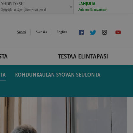
LAHJOITA
YHDISTYKSET
Auta meitä auttamaan
Syöpäjärjestöjen jäsenyhdistykset
Tykkää
(avautuu
Seuraa
(avautuu
Seuraa
(avautuu
Löyd
(ava
Suomi
Svenska
English
meistä
uudessa
Twitterissä
uudessa
Instagramissa
uudessa
meid
uude
Facebookissa
ikkunassa)
ikkunassa)
ikkunassa)
Yout
ikku
STA
TESTAA ELINTAPASI
TA
KOHDUNKAULAN SYÖVÄN SEULONTA