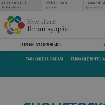
Siirry
KAIKKI SYÖVÄSTÄ
SYÖPÄJÄRJESTÖT
ILMAN SYÖP
Potilaat ja läheiset
Liity jäseneksi
Syövän ehkäisy
suoraan
(avautuu
(avautuu
(avautuu
sisältöön
uudessa
uudessa
uudessa
ikkunassa)
ikkunassa)
ikkunassa)
TUNNE SYÖPÄRISKIT
T
TARKKAILE LUOMIASI
TARKKAILE RINTOJA