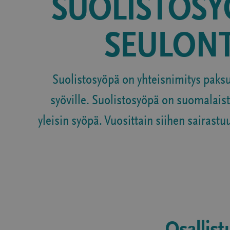
SUOLISTOS
SEULON
Suolistosyöpä on yhteisnimitys paksu
syöville. Suolistosyöpä on suomalai
yleisin syöpä. Vuosittain siihen sairastu