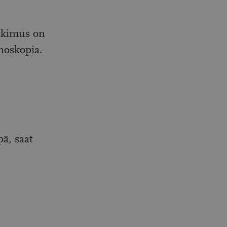
tkimus on
noskopia.
ä, saat