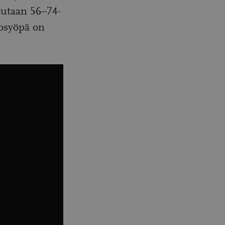
tsutaan 56–74-
tosyöpä on