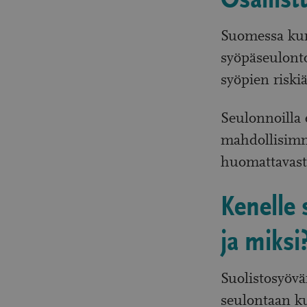
Osallist
Suomessa kunn
syöpäseulonto
syöpien riskiä
Seulonnoilla 
mahdollisimm
huomattavast
Kenelle 
ja miksi
Suolistosyöv
seulontaan ku