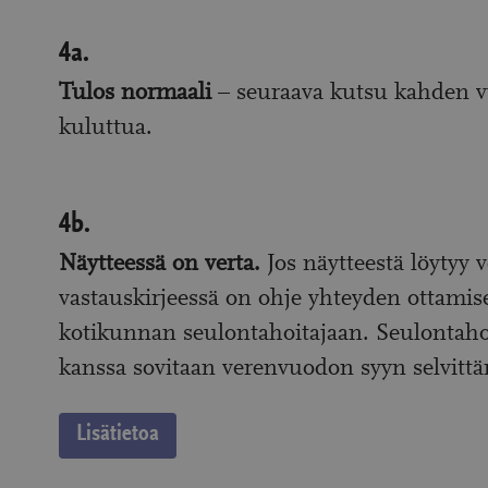
4a.
4a.
Tulos normaali
– seuraava kutsu kahden 
kuluttua.
4b.
4b.
Näytteessä on verta.
Jos näytteestä löytyy v
vastauskirjeessä on ohje yhteyden ottamis
kotikunnan seulontahoitajaan. Seulontaho
kanssa sovitaan verenvuodon syyn selvittä
:
Lisätietoa