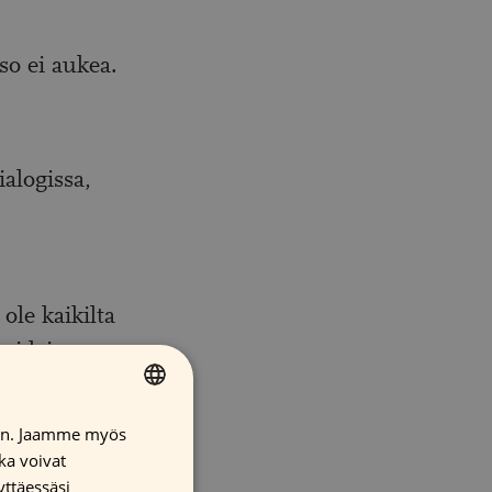
so ei aukea.
ialogissa,
ole kaikilta
ei lain
iin. Jaamme myös
FINNISH
ittuja
ka voivat
ENGLISH
yttäessäsi