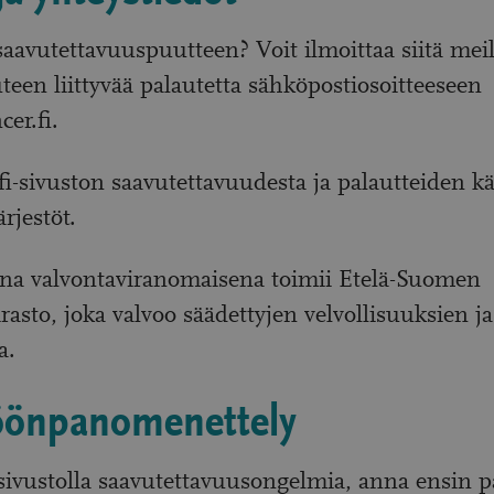
avutettavuuspuutteen? Voit ilmoittaa siitä meil
teen liittyvää palautetta sähköpostiosoitteeseen
er.fi
.
i-sivuston saavutettavuudesta ja palautteiden käs
rjestöt.
na valvontaviranomaisena toimii Etelä-Suomen
irasto, joka valvoo säädettyjen velvollisuuksien 
a.
öönpanomenettely
ivustolla saavutettavuusongelmia, anna ensin p