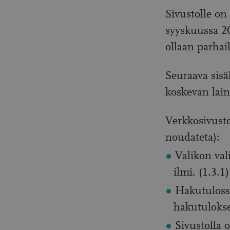
Sivustolle on
syyskuussa 20
ollaan parhai
Seuraava sisä
koskevan lai
Verkkosivusto
noudateta):
Valikon val
ilmi. (1.3.1)
Hakutulossi
hakutulokse
Sivustolla 