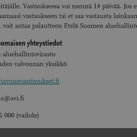
pitäjälle. Vastauksessa voi mennä 14 päivää. Jos e
aamaasi vastaukseen tai et saa vastausta lainka
, voit antaa palautteen Etelä-Suomen aluehallint
nomaisen yhteystiedot
aluehallintovirasto
uden valvonnan yksikkö
tavuusvaatimukset.fi
us@avi.fi
6 000 (vaihde)