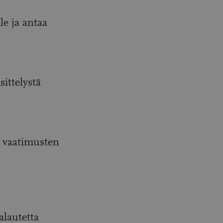
le ja antaa
ittelystä
ja vaatimusten
alautetta