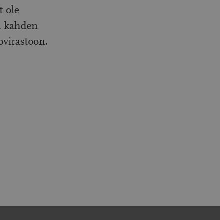
t ole
an kahden
ovirastoon.