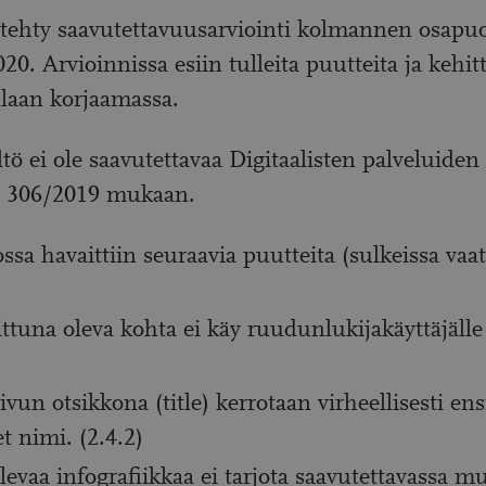
 tehty saavutettavuusarviointi kolmannen osapu
20. Arvioinnissa esiin tulleita puutteita ja kehi
llaan korjaamassa.
ltö ei ole saavutettavaa Digitaalisten palveluiden
n 306/2019 mukaan.
ssa havaittiin seuraavia puutteita (sulkeissa vaat
ittuna oleva kohta ei käy ruudunlukijakäyttäjälle 
vun otsikkona (title) kerrotaan virheellisesti e
t nimi. (2.4.2)
olevaa infografiikkaa ei tarjota saavutettavassa m