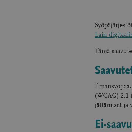
Syöpäjärjestö
Lain digitaal
Tämä saavutet
Saavutet
Ilmansyopaa.f
(WCAG) 2.1 t
jättämiset ja
Ei-saavu