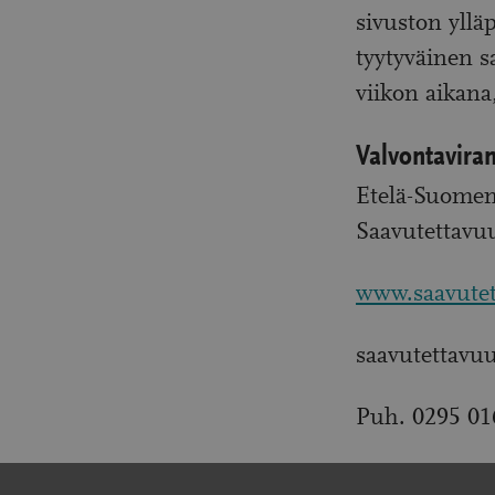
sivuston yllä
tyytyväinen s
viikon aikana
Valvontavira
Etelä-Suomen 
Saavutettavu
www.saavutet
saavutettavu
Puh. 0295 01