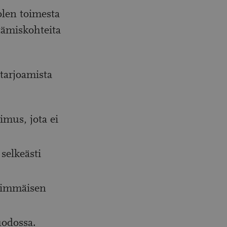
olen toimesta
ttämiskohteita
 tarjoamista
imus, jota ei
selkeästi
nsimmäisen
uodossa.