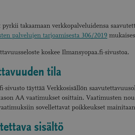
t pyrkii takaamaan verkkopalveluidensa saavute
isten palvelujen tarjoamisesta 306/2019
mukaisest
tavuusseloste koskee Ilmansyopaa.fi-sivustoa.
tavuuden tila
i-sivusto täyttää Verkkosisällön saavutettavuus
ason AA vaatimukset osittain. Vaatimusten nou
 vaatimuksiin sovellettavat poikkeukset mainitaa
tettava sisältö