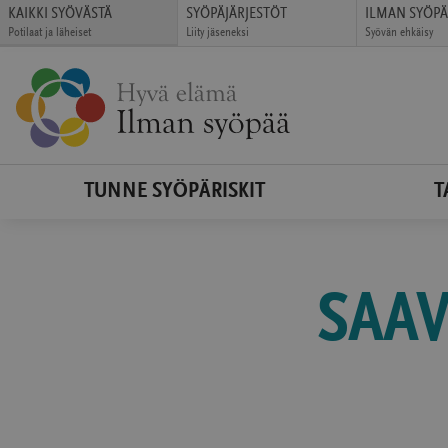
Siirry
KAIKKI SYÖVÄSTÄ
SYÖPÄJÄRJESTÖT
ILMAN SYÖP
Potilaat ja läheiset
Liity jäseneksi
Syövän ehkäisy
suoraan
(avautuu
(avautuu
(avautuu
sisältöön
uudessa
uudessa
uudessa
ikkunassa)
ikkunassa)
ikkunassa)
TUNNE SYÖPÄRISKIT
T
SAA