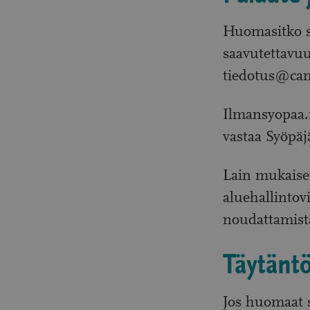
Huomasitko sa
saavutettavuu
tiedotus@canc
Ilmansyopaa.f
vastaa Syöpäjä
Lain mukaise
aluehallintov
noudattamist
Täytänt
Jos huomaat s