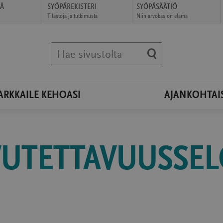
ÄÄ
SYÖPÄREKISTERI
SYÖPÄSÄÄTIÖ
Tilastoja ja tutkimusta
Niin arvokas on elämä
(avautuu
(avautuu
uudessa
uudessa
ikkunassa)
ikkunassa)
Hae sivustolta
ARKKAILE KEHOASI
AJANKOHTAI
VUTETTAVUUSSEL