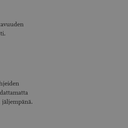
ttavuuden
i.
ohjeiden
dattamatta
n jäljempänä.