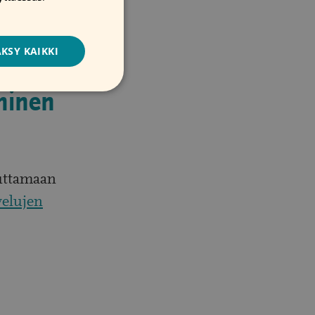
SWEDISH
a muodossa
KSY KAIKKI
minen
euttamaan
velujen