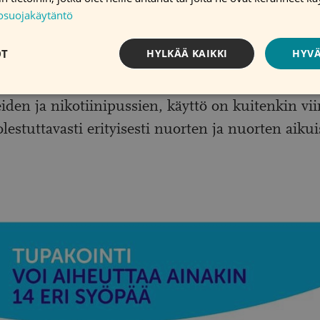
tosuojakäytäntö
 on se, että tupakointi on vähentynyt Suomess
OT
HYLKÄÄ KAIKKI
HYVÄ
stä aikuisista naisista tupakoi päivittäin 9 ja mie
uiden tupakka- ja nikotiinituotteiden, kuten
den ja nikotiinipussien, käyttö on kuitenkin vi
lestuttavasti erityisesti nuorten ja nuorten aiku