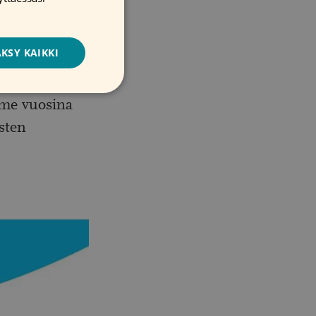
SWEDISH
a. Vuonna
KSY KAIKKI
histä 11
ime vuosina
isten