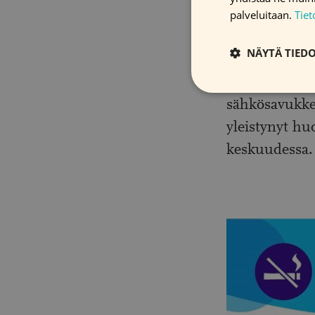
palveluitaan.
Tie
Hyvä uutinen
NÄYTÄ TIED
2024 työikäisi
prosenttia. M
sähkösavukkei
yleistynyt huo
keskuudessa.