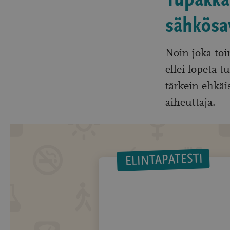
Tupakka,
sähkösa
Noin joka toi
ellei lopeta 
tärkein ehkäi
aiheuttaja.
ELINTAPATESTI