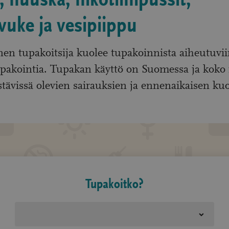
 nuuska, nikotiinipussit,
vuke ja vesipiippu
nen tupakoitsija kuolee tupakoinnista aiheutuvii
tupakointia. Tupakan käyttö on Suomessa ja kok
stävissä olevien sairauksien ja ennenaikaisen k
Tupakoitko?