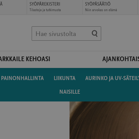
ÄÄ
SYÖPÄREKISTERI
SYÖPÄSÄÄTIÖ
Tilastoja ja tutkimusta
Niin arvokas on elämä
(avautuu
(avautuu
uudessa
uudessa
ikkunassa)
ikkunassa)
Hae sivustolta
ARKKAILE KEHOASI
AJANKOHTAI
PAINON­HALLINTA
LIIKUNTA
AURINKO JA UV-SÄTEIL
NAISILLE