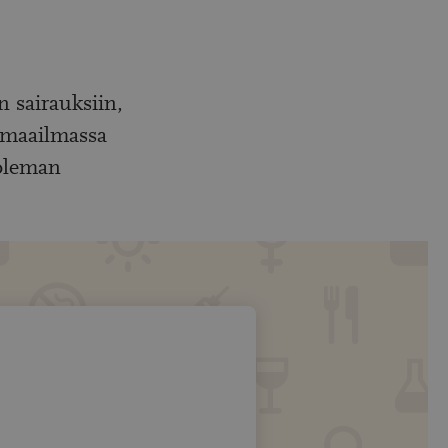
n sairauksiin,
o maailmassa
uoleman