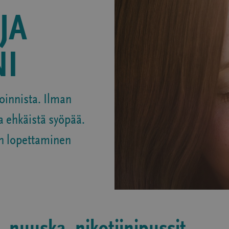
JA
NI
oinnista. Ilman
a ehkäistä syöpää.
ön lopettaminen