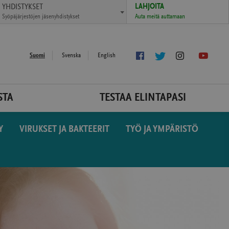
LAHJOITA
YHDISTYKSET
Auta meitä auttamaan
Syöpäjärjestöjen jäsenyhdistykset
Tykkää
(avautuu
Seuraa
(avautuu
Seuraa
(avautuu
Löyd
(ava
Suomi
Svenska
English
meistä
uudessa
Twitterissä
uudessa
Instagramissa
uudessa
meid
uude
Facebookissa
ikkunassa)
ikkunassa)
ikkunassa)
Yout
ikku
STA
TESTAA ELINTAPASI
Y
VIRUKSET JA BAKTEERIT
TYÖ JA YMPÄRISTÖ