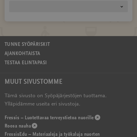
TUNNE SYÖPÄRISKIT
AJANKOHTAISTA
TESTAA ELINTAPASI
MUUT SIVUSTOMME
Tämä sivusto on Syöpäjärjestöjen tuottama.
Ylläpidämme useita eri sivustoja.
Fressis – Luotettavaa terveystietoa nuorille
(avautuu
Roosa nauha
(avautuu
uudessa
FressisEdu – Materiaaleja ja työkaluja nuorten
uudessa
ikkunassa)