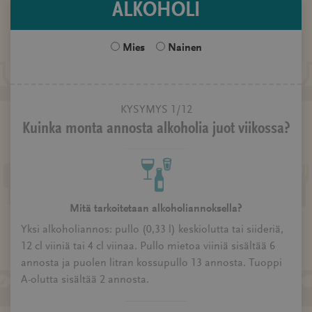
ALKOHOLI
Sukupuoli
Mies
Nainen
KYSYMYS 1/12
Kuinka monta annosta alkoholia juot viikossa?
Mitä tarkoitetaan alkoholiannoksella?
Yksi alkoholiannos: pullo (0,33 l) keskiolutta tai siideriä,
12 cl viiniä tai 4 cl viinaa. Pullo mietoa viiniä sisältää 6
annosta ja puolen litran kossupullo 13 annosta. Tuoppi
A-olutta sisältää 2 annosta.