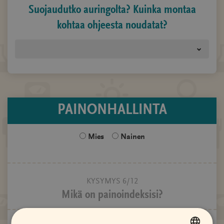
Suojaudutko auringolta? Kuinka montaa
kohtaa ohjeesta noudatat?
PAINONHALLINTA
Sukupuoli
Mies
Nainen
KYSYMYS 6/12
Mikä on painoindeksisi?
KYSYMYS 7/12