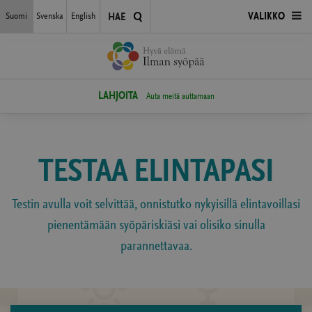
Siirry
Suomi
Svenska
English
AVAA
VALIKKO
HAE
suoraan
sisältöön
VALIKKO
LAHJOITA
Auta meitä auttamaan
TESTAA ELINTAPASI
Testin avulla voit selvittää, onnistutko nykyisillä elintavoillasi
pienentämään syöpäriskiäsi vai olisiko sinulla
parannettavaa.