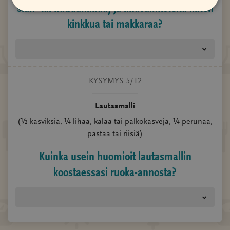
sian- tai naudanlihaa) ja lihavalmisteita kuten
kinkkua tai makkaraa?
KYSYMYS 5/12
Lautasmalli
(½ kasviksia, ¼ lihaa, kalaa tai palkokasveja, ¼ perunaa,
pastaa tai riisiä)
Kuinka usein huomioit lautasmallin
koostaessasi ruoka-annosta?