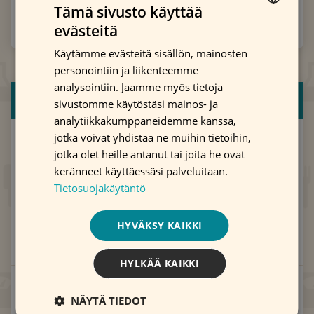
Tämä sivusto käyttää
Vyötärönympärys
evästeitä
FINNISH
Käytämme evästeitä sisällön, mainosten
ENGLISH
personointiin ja liikenteemme
SWEDISH
analysointiin. Jaamme myös tietoja
RAVINTO
sivustomme käytöstäsi mainos- ja
analytiikkakumppaneidemme kanssa,
jotka voivat yhdistää ne muihin tietoihin,
KYSYMYS 3/12
jotka olet heille antanut tai joita he ovat
Perunaa ei lasketa mukaan.
keränneet käyttäessäsi palveluitaan.
Kuinka usein syöt vihanneksia, hedelmiä tai
Tietosuojakäytäntö
marjoja?
HYVÄKSY KAIKKI
HYLKÄÄ KAIKKI
KYSYMYS 4/12
NÄYTÄ TIEDOT
Kuinka usein syöt punaista lihaa (esimerkiksi