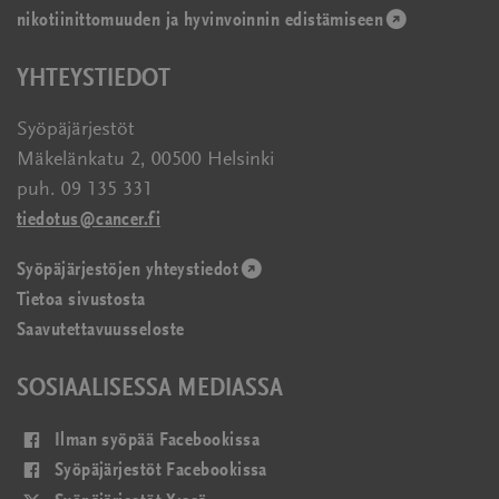
nikotiinittomuuden ja hyvinvoinnin edistämiseen
ikkunassa)
(avautuu
uudessa
YHTEYSTIEDOT
ikkunassa)
Syöpäjärjestöt
Mäkelänkatu 2, 00500 Helsinki
puh. 09 135 331
tiedotus@cancer.fi
Syöpäjärjestöjen yhteystiedot
(avautuu
Tietoa sivustosta
uudessa
Saavutettavuusseloste
ikkunassa)
SOSIAALISESSA MEDIASSA
(avautuu
Ilman syöpää Facebookissa
uudessa
(avautuu
Syöpäjärjestöt Facebookissa