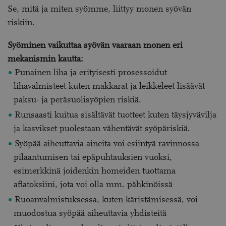
Se, mitä ja miten syömme, liittyy monen syövän
riskiin.
Syöminen vaikuttaa syövän vaaraan monen eri
mekanismin kautta:
Punainen liha ja erityisesti prosessoidut
lihavalmisteet kuten makkarat ja leikkeleet lisäävät
paksu- ja peräsuolisyöpien riskiä.
Runsaasti kuitua sisältävät tuotteet kuten täysjyvävilja
ja kasvikset puolestaan vähentävät syöpäriskiä.
Syöpää aiheuttavia aineita voi esiintyä ravinnossa
pilaantumisen tai epäpuhtauksien vuoksi,
esimerkkinä joidenkin homeiden tuottama
aflatoksiini, jota voi olla mm. pähkinöissä
Ruoanvalmistuksessa, kuten käristämisessä, voi
muodostua syöpää aiheuttavia yhdisteitä