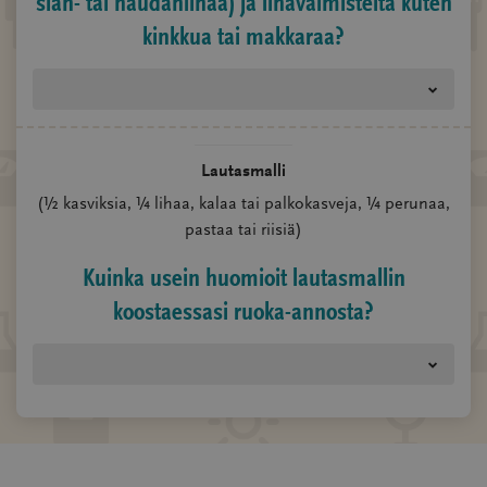
sian- tai naudanlihaa) ja lihavalmisteita kuten
kinkkua tai makkaraa?
Lautasmalli
(½ kasviksia, ¼ lihaa, kalaa tai palkokasveja, ¼ perunaa,
pastaa tai riisiä)
Kuinka usein huomioit lautasmallin
koostaessasi ruoka-annosta?