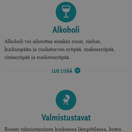
Alkoholi
Alkoholi voi aiheuttaa ainakin suun, nielun,
kurkunpään ja ruokatorven syöpää, maksasyöpää,
rintasyöpää ja suolistosyöpää.
ALKOHOLI:
LUE LISÄÄ
Valmistustavat
Ruoan valmistaminen korkeassa lämpötilassa, kuten