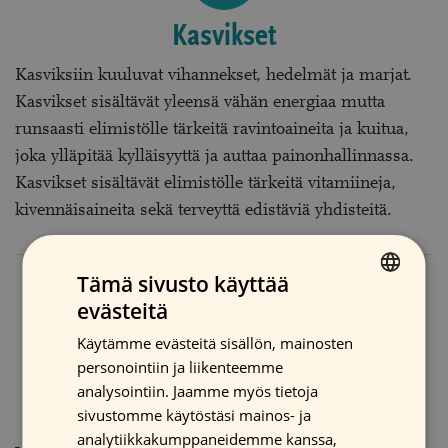
Kasvikset
Kasviksiin kuuluvat vihannekset, hedelmät ja marjat.
Kasvikset sisältävät yleensä vähän energiaa mutta
runsaasti elimistölle tärkeitä ravintoaineita ja kuitua,
joka ylläpitää kylläisyyttä ja auttaa painonhallinnassa.
Kasvikset sisältävät elimistölle tärkeitä vitamiineja,
kivennäisaineita sekä terveyttä edistäviä yhdisteitä.
KASVIKSET:
LUE LISÄÄ
Tämä sivusto käyttää
evästeitä
FINNISH
Käytämme evästeitä sisällön, mainosten
ENGLISH
personointiin ja liikenteemme
SWEDISH
analysointiin. Jaamme myös tietoja
Vilja- ja viljavalmisteet
sivustomme käytöstäsi mainos- ja
analytiikkakumppaneidemme kanssa,