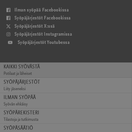
(avautuu
Ilman syöpää Facebookissa
uudessa
(avautuu
Syöpäjärjestöt Facebookissa
ikkunassa)
uudessa
(avautuu
Syöpäjärjestöt X:ssä
ikkunassa)
uudessa
(avautuu
Syöpäjärjestöt Instagramissa
ikkunassa)
uudessa
(avautuu
Syöpäjärjestöt Youtubessa
ikkunassa)
uudessa
ikkunassa)
KAIKKI SYÖVÄSTÄ
Potilaat ja läheiset
(avautuu
SYÖPÄJÄRJESTÖT
uudessa
Liity jäseneksi
ikkunassa)
(avautuu
ILMAN SYÖPÄÄ
uudessa
Syövän ehkäisy
ikkunassa)
(avautuu
SYÖPÄREKISTERI
uudessa
Tilastoja ja tutkimusta
ikkunassa)
(avautuu
SYÖPÄSÄÄTIÖ
uudessa