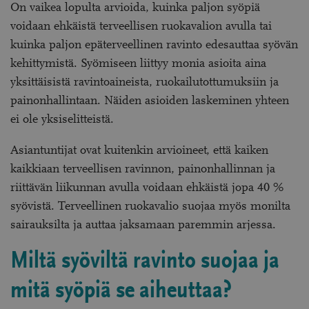
On vaikea lopulta arvioida, kuinka paljon syöpiä
voidaan ehkäistä terveellisen ruokavalion avulla tai
kuinka paljon epäterveellinen ravinto edesauttaa syövän
kehittymistä. Syömiseen liittyy monia asioita aina
yksittäisistä ravintoaineista, ruokailutottumuksiin ja
painonhallintaan. Näiden asioiden laskeminen yhteen
ei ole yksiselitteistä.
Asiantuntijat ovat kuitenkin arvioineet, että kaiken
kaikkiaan terveellisen ravinnon, painonhallinnan ja
riittävän liikunnan avulla voidaan ehkäistä jopa 40 %
syövistä. Terveellinen ruokavalio suojaa myös monilta
sairauksilta ja auttaa jaksamaan paremmin arjessa.
Miltä syöviltä ravinto suojaa ja
mitä syöpiä se aiheuttaa?