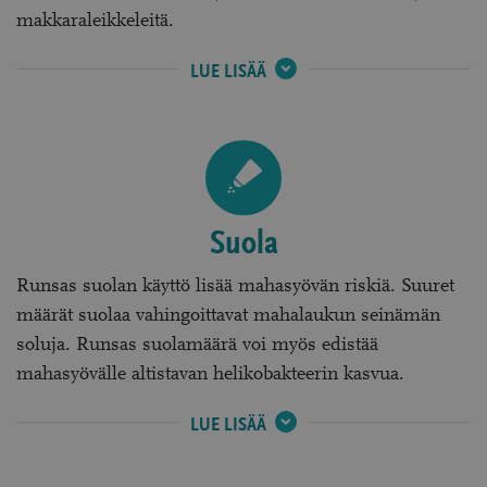
makkaraleikkeleitä.
PUNAINEN
LUE LISÄÄ
LIHA
JA
LIHAVALMISTEET:
Suola
Runsas suolan käyttö lisää mahasyövän riskiä. Suuret
määrät suolaa vahingoittavat mahalaukun seinämän
soluja. Runsas suolamäärä voi myös edistää
mahasyövälle altistavan helikobakteerin kasvua.
SUOLA:
LUE LISÄÄ