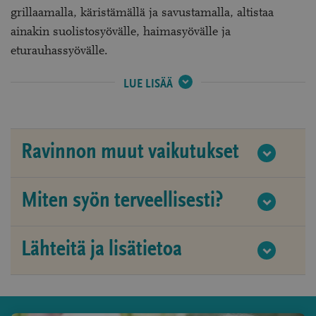
grillaamalla, käristämällä ja savustamalla, altistaa
ainakin suolistosyövälle, haimasyövälle ja
eturauhassyövälle.
VALMISTUSTAVAT:
LUE LISÄÄ
Ravinnon muut vaikutukset
Miten syön terveellisesti?
Lähteitä ja lisätietoa