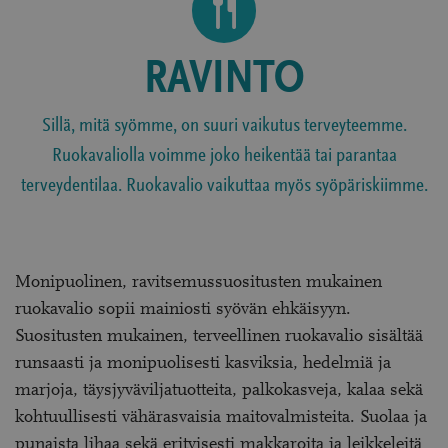
RAVINTO
Sillä, mitä syömme, on suuri vaikutus terveyteemme.
Ruokavaliolla voimme joko heikentää tai parantaa
terveydentilaa. Ruokavalio vaikuttaa myös syöpäriskiimme.
Monipuolinen, ravitsemussuositusten mukainen
ruokavalio sopii mainiosti syövän ehkäisyyn.
Suositusten mukainen, terveellinen ruokavalio sisältää
runsaasti ja monipuolisesti kasviksia, hedelmiä ja
marjoja, täysjyväviljatuotteita, palkokasveja, kalaa sekä
kohtuullisesti vähärasvaisia maitovalmisteita. Suolaa ja
punaista lihaa sekä erityisesti makkaroita ja leikkeleitä