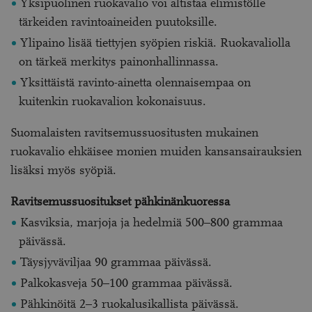
Yksipuolinen ruokavalio voi altistaa elimistölle
tärkeiden ravintoaineiden puutoksille.
Ylipaino lisää tiettyjen syöpien riskiä. Ruokavaliolla
on tärkeä merkitys painonhallinnassa.
Yksittäistä ravinto-ainetta olennaisempaa on
kuitenkin ruokavalion kokonaisuus.
Suomalaisten ravitsemussuositusten mukainen
ruokavalio ehkäisee monien muiden kansansairauksien
lisäksi myös syöpiä.
Ravitsemussuositukset pähkinänkuoressa
Kasviksia, marjoja ja hedelmiä 500–800 grammaa
päivässä.
Täysjyväviljaa 90 grammaa päivässä.
Palkokasveja 50–100 grammaa päivässä.
Pähkinöitä 2–3 ruokalusikallista päivässä.