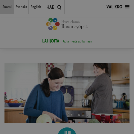
Siirry
Suomi
Svenska
English
AVAA
VALIKKO
HAE
suoraan
sisältöön
VALIKKO
LAHJOITA
Auta meitä auttamaan