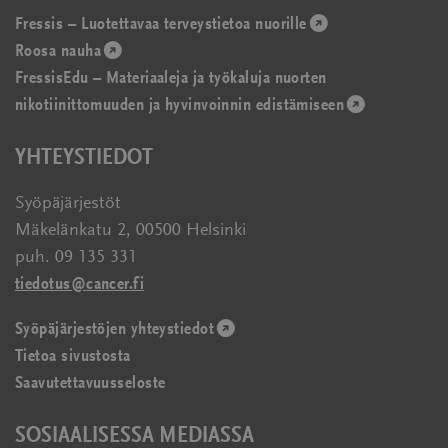
Fressis – Luotettavaa terveystietoa nuorille
(avautuu
Roosa nauha
(avautuu
uudessa
FressisEdu – Materiaaleja ja työkaluja nuorten
uudessa
ikkunassa)
nikotiinittomuuden ja hyvinvoinnin edistämiseen
ikkunassa)
(avautuu
uudessa
YHTEYSTIEDOT
ikkunassa)
Syöpäjärjestöt
Mäkelänkatu 2, 00500 Helsinki
puh. 09 135 331
tiedotus@cancer.fi
Syöpäjärjestöjen yhteystiedot
(avautuu
Tietoa sivustosta
uudessa
Saavutettavuusseloste
ikkunassa)
SOSIAALISESSA MEDIASSA