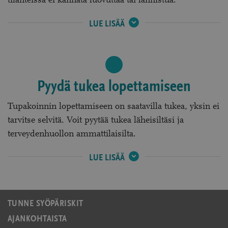
tilanteissa ei kannata luovuttaa tai lannistua.
ÄLÄ
LUE LISÄÄ
LANNISTU
JOS
LIPSAHDAT:
Pyydä tukea lopettamiseen
Tupakoinnin lopettamiseen on saatavilla tukea, yksin ei
tarvitse selvitä. Voit pyytää tukea läheisiltäsi ja
terveydenhuollon ammattilaisilta.
PYYDÄ
LUE LISÄÄ
TUKEA
LOPETTAMISEEN
:
TUNNE SYÖPÄRISKIT
AJANKOHTAISTA