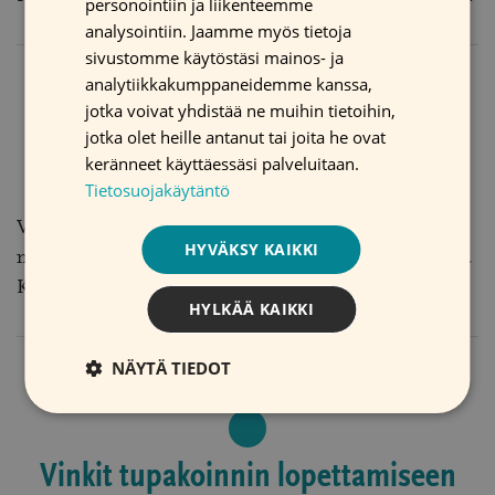
personointiin ja liikenteemme
SWEDISH
analysointiin. Jaamme myös tietoja
NÄIN
LUE LISÄÄ
sivustomme käytöstäsi mainos- ja
HYÖDYT
analytiikkakumppaneidemme kanssa,
TUPAKOINNIN
LOPETTAMISESTA
jotka voivat yhdistää ne muihin tietoihin,
:
jotka olet heille antanut tai joita he ovat
keränneet käyttäessäsi palveluitaan.
Valmistaudu ja onnistu
Tietosuojakäytäntö
Valmistautuminen ja suunnittelu parantavat
HYVÄKSY KAIKKI
mahdollisuuksia onnistua tupakoinnin lopettamisessa.
Käytä hetki aikaa valmistautumiseen.
HYLKÄÄ KAIKKI
VALMISTAUDU
LUE LISÄÄ
JA
NÄYTÄ TIEDOT
ONNISTU:
Vinkit tupakoinnin lopettamiseen