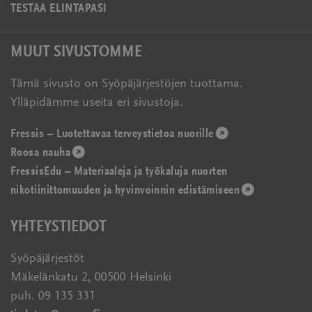
TESTAA ELINTAPASI
MUUT SIVUSTOMME
Tämä sivusto on Syöpäjärjestöjen tuottama.
Ylläpidämme useita eri sivustoja.
Fressis – Luotettavaa terveystietoa nuorille
(avautuu
Roosa nauha
(avautuu
uudessa
FressisEdu – Materiaaleja ja työkaluja nuorten
uudessa
ikkunassa)
nikotiinittomuuden ja hyvinvoinnin edistämiseen
ikkunassa)
(avautuu
uudessa
YHTEYSTIEDOT
ikkunassa)
Syöpäjärjestöt
Mäkelänkatu 2, 00500 Helsinki
puh. 09 135 331