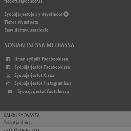
tiedotus@cancer.fi
Syöpäjärjestöjen yhteystiedot
(avautuu
Tietoa sivustosta
uudessa
Saavutettavuusseloste
ikkunassa)
SOSIAALISESSA MEDIASSA
(avautuu
Ilman syöpää Facebookissa
uudessa
(avautuu
Syöpäjärjestöt Facebookissa
ikkunassa)
uudessa
(avautuu
Syöpäjärjestöt X:ssä
ikkunassa)
uudessa
(avautuu
Syöpäjärjestöt Instagramissa
ikkunassa)
uudessa
(avautuu
Syöpäjärjestöt Youtubessa
ikkunassa)
uudessa
ikkunassa)
KAIKKI SYÖVÄSTÄ
Potilaat ja läheiset
(avautuu