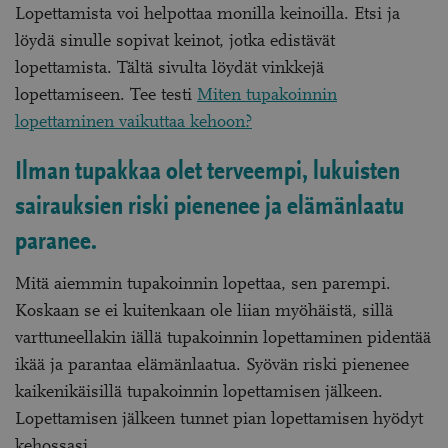
Lopettamista voi helpottaa monilla keinoilla. Etsi ja
löydä sinulle sopivat keinot, jotka edistävät
lopettamista. Tältä sivulta löydät vinkkejä
lopettamiseen. Tee testi
Miten tupakoinnin
lopettaminen vaikuttaa kehoon?
Ilman tupakkaa olet terveempi, lukuisten
sairauksien riski pienenee ja elämänlaatu
paranee.
Mitä aiemmin tupakoinnin lopettaa, sen parempi.
Koskaan se ei kuitenkaan ole liian myöhäistä, sillä
varttuneellakin iällä tupakoinnin lopettaminen pidentää
ikää ja parantaa elämänlaatua. Syövän riski pienenee
kaikenikäisillä tupakoinnin lopettamisen jälkeen.
Lopettamisen jälkeen tunnet pian lopettamisen hyödyt
kehossasi.