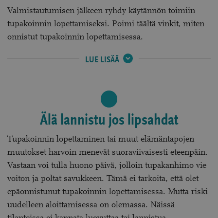
Valmistautumisen jälkeen ryhdy käytännön toimiin
tupakoinnin lopettamiseksi. Poimi täältä vinkit, miten
onnistut tupakoinnin lopettamisessa.
VINKIT
LUE LISÄÄ
TUPAKOINNIN
LOPETTAMISEEN:
Älä lannistu jos lipsahdat
Tupakoinnin lopettaminen tai muut elämäntapojen
muutokset harvoin menevät suoraviivaisesti eteenpäin.
Vastaan voi tulla huono päivä, jolloin tupakanhimo vie
voiton ja poltat savukkeen. Tämä ei tarkoita, että olet
epäonnistunut tupakoinnin lopettamisessa. Mutta riski
uudelleen aloittamisessa on olemassa. Näissä