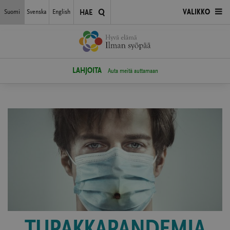
Siirry
Suomi
Svenska
English
AVAA
VALIKKO
HAE
suoraan
sisältöön
VALIKKO
LAHJOITA
Auta meitä auttamaan