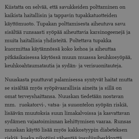
Kiistatta on selvää, että savukkeiden polttaminen on
kaikista haitallisin ja tappavin tupakkatuotteiden
käyttömuoto. Tupakan polttamisesta aiheutuva savu
sisältää runsaasti syöpää aiheuttavia karsinogeenejä ja
muita haitallisia yhdisteitä. Poltettava tupakka
kuormittaa käytännössä koko kehoa ja aiheuttaa
pitkäaikaisessa käytössä muun muassa keuhkosyöpää,
keuhkoahtaumatautia ja sydän- ja verisuonitauteja.
Nuuskasta puuttuvat palamisessa syntyvät haitat mutta
se sisältää myös syöpävaarallisia aineita ja sillä on
omat terveyshaittansa. Nuuskan tiedetään nostavan
mm. ruokatorvi-, vatsa- ja suuontelon syöpän riskiä,
lisäävän muutoksia suun limakalvoissa ja kasvattavan
sydämen vajaatoiminnan kehittymisen vaaraa. Runsas
nuuskan käyttö lisää myös kakkostyypin diabeteksen
riskiä, koska nikotiini vähentää insuliiniherkkyyttä.