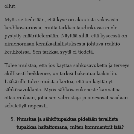
ollut.
Myös se tiedetään, että kyse on akuutista vakavasta
keuhkovauriosta, mutta tarkkaa taudinkuvaa ei ole
pystytty määrittelemään. Näyttää siltä, että kyseessä on
nimenomaan kemikaalialtistuksesta johtuva reaktio
keuhkoissa. Sen tarkkaa syytä ei tiedetä.
Tulee muistaa, että jos käyttää sähkösavuketta ja terveys
äkillisesti heikkenee, on tärkeä hakeutua lääkäriin.
Lääkärille tulee muistaa kertoa, että on käyttänyt
sähkösavukkeita. Myös sähkösavukeneste kannattaa
ottaa mukaan, jotta sen valmistaja ja ainesosat saadaan
selvitettyä nopeasti.
Nuuskaa ja sähkötupakkaa pidetään tavallista
tupakkaa haitattomana, miten kommentoit tätä?