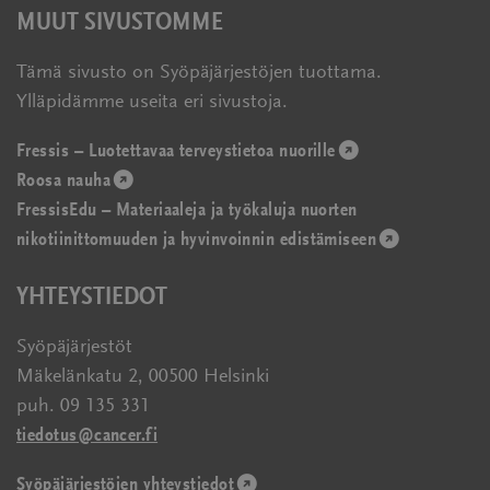
MUUT SIVUSTOMME
Tämä sivusto on Syöpäjärjestöjen tuottama.
Ylläpidämme useita eri sivustoja.
Fressis – Luotettavaa terveystietoa nuorille
(avautuu
Roosa nauha
(avautuu
uudessa
FressisEdu – Materiaaleja ja työkaluja nuorten
uudessa
ikkunassa)
nikotiinittomuuden ja hyvinvoinnin edistämiseen
ikkunassa)
(avautuu
uudessa
YHTEYSTIEDOT
ikkunassa)
Syöpäjärjestöt
Mäkelänkatu 2, 00500 Helsinki
puh. 09 135 331
tiedotus@cancer.fi
Syöpäjärjestöjen yhteystiedot
(avautuu