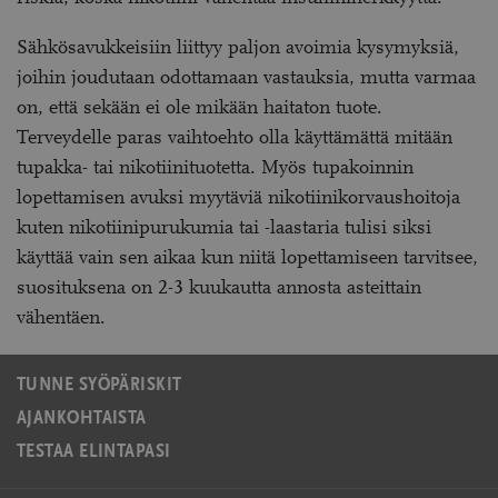
Sähkösavukkeisiin liittyy paljon avoimia kysymyksiä,
joihin joudutaan odottamaan vastauksia, mutta varmaa
on, että sekään ei ole mikään haitaton tuote.
Terveydelle paras vaihtoehto olla käyttämättä mitään
tupakka- tai nikotiinituotetta. Myös tupakoinnin
lopettamisen avuksi myytäviä nikotiinikorvaushoitoja
kuten nikotiinipurukumia tai -laastaria tulisi siksi
käyttää vain sen aikaa kun niitä lopettamiseen tarvitsee,
suosituksena on 2-3 kuukautta annosta asteittain
vähentäen.
TUNNE SYÖPÄRISKIT
AJANKOHTAISTA
TESTAA ELINTAPASI