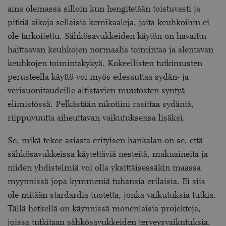
aina olemassa silloin kun hengitetään toistuvasti ja
pitkiä aikoja sellaisia kemikaaleja, joita keuhkoihin ei
ole tarkoitettu. Sähkösavukkeiden käytön on havaittu
haittaavan keuhkojen normaalia toimintaa ja alentavan
keuhkojen toimintakykyä. Kokeellisten tutkimusten
perusteella käyttö voi myös edesauttaa sydän- ja
verisuonitaudeille altistavien muutosten syntyä
elimistössä. Pelkästään nikotiini rasittaa sydäntä,
riippuvuutta aiheuttavan vaikutuksensa lisäksi.
Se, mikä tekee asiasta erityisen hankalan on se, että
sähkösavukkeissa käytettäviä nesteitä, makuaineita ja
niiden yhdistelmiä voi olla yksittäisessäkin maassa
myynnissä jopa kymmeniä tuhansia erilaisia. Ei siis
ole mitään stardardia tuotetta, jonka vaikutuksia tutkia.
Tällä hetkellä on käynnissä monenlaisia projekteja,
joissa tutkitaan sähkösavukkeiden terveysvaikutuksia.