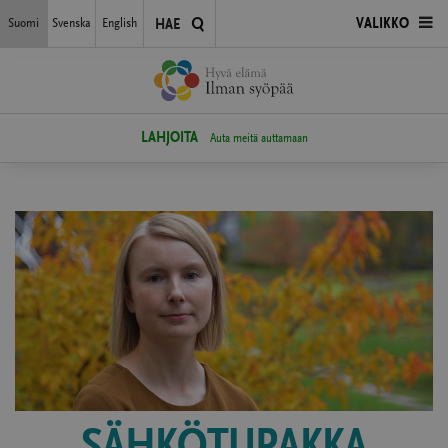
Siirry
Suomi
Svenska
English
AVAA
VALIKKO
HAE
suoraan
sisältöön
VALIKKO
LAHJOITA
Auta meitä auttamaan