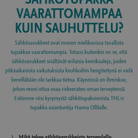
SÄHKÖTUPAKKA
VAARATTOMAMPAA
KUIN SAUHUTTELU?
Sähkösavukkeet ovat monen mielikuvissa tavallista
tupakkaa vaarattomampia. Totuus kuitenkin on se, että
sähkösavukkeet sisältävät erilaisia kemikaaleja, joiden
pitkäaikaisista vaikutuksista keuhkoihin hengitettynä ei vielä
kenelläkään ole tarkkaa tietoa. Käynnissä on ihmiskoe,
johon moni ottaa osaa riskeeraten oman terveytensä.
Esitimme viisi kysymystä sähkötupakoinnista THL:n
tupakka-asiantuntija Hanna Ollilalle.
Mikä tekee sähkösavukkeista terveydelle