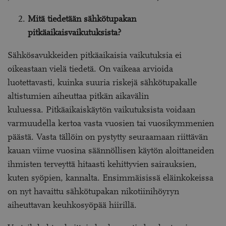
Mitä tiedetään sähkötupakan
pitkäaikaisvaikutuksista?
Sähkösavukkeiden pitkäaikaisia vaikutuksia ei
oikeastaan vielä tiedetä. On vaikeaa arvioida
luotettavasti, kuinka suuria riskejä sähkötupakalle
altistumien aiheuttaa pitkän aikavälin
kuluessa. Pitkäaikaiskäytön vaikutuksista voidaan
varmuudella kertoa vasta vuosien tai vuosikymmenien
päästä. Vasta tällöin on pystytty seuraamaan riittävän
kauan viime vuosina säännöllisen käytön aloittaneiden
ihmisten terveyttä hitaasti kehittyvien sairauksien,
kuten syöpien, kannalta. Ensimmäisissä eläinkokeissa
on nyt havaittu sähkötupakan nikotiinihöyryn
aiheuttavan keuhkosyöpää hiirillä.