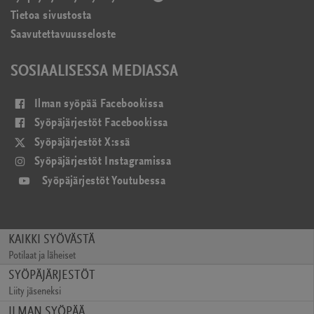
Tietoa sivustosta
uudessa
Saavutettavuusseloste
ikkunassa)
SOSIAALISESSA MEDIASSA
(avautuu
Ilman syöpää Facebookissa
uudessa
(avautuu
Syöpäjärjestöt Facebookissa
ikkunassa)
uudessa
(avautuu
Syöpäjärjestöt X:ssä
ikkunassa)
uudessa
(avautuu
Syöpäjärjestöt Instagramissa
ikkunassa)
uudessa
(avautuu
Syöpäjärjestöt Youtubessa
ikkunassa)
uudessa
ikkunassa)
KAIKKI SYÖVÄSTÄ
Potilaat ja läheiset
(avautuu
SYÖPÄJÄRJESTÖT
uudessa
Liity jäseneksi
ikkunassa)
(avautuu
ILMAN SYÖPÄÄ