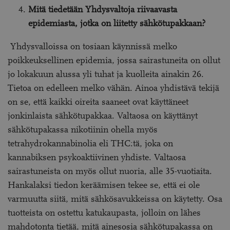
Mitä tiedetään Yhdysvaltoja riivaavasta
epidemiasta, jotka on liitetty sähkötupakkaan?
Yhdysvalloissa on tosiaan käynnissä melko
poikkeuksellinen epidemia, jossa sairastuneita on ollut
jo lokakuun alussa yli tuhat ja kuolleita ainakin 26.
Tietoa on edelleen melko vähän. Ainoa yhdistävä tekijä
on se, että kaikki oireita saaneet ovat käyttäneet
jonkinlaista sähkötupakkaa. Valtaosa on käyttänyt
sähkötupakassa nikotiinin ohella myös
tetrahydrokannabinolia eli THC:tä, joka on
kannabiksen psykoaktiivinen yhdiste. Valtaosa
sairastuneista on myös ollut nuoria, alle 35-vuotiaita.
Hankalaksi tiedon keräämisen tekee se, että ei ole
varmuutta siitä, mitä sähkösavukkeissa on käytetty. Osa
tuotteista on ostettu katukaupasta, jolloin on lähes
mahdotonta tietää, mitä ainesosia sähkötupakassa on