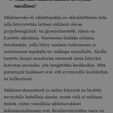
vaarallisen?
Sähkösavuke eli sähkötupakka on akkukäyttöinen laite,
jolla höyrystetään laitteen säiliössä olevaa
propyleeniglykoli- tai glyserolinestettä, johon on
liuotettu nikotiinia. Nesteeseen lisätään erilaisia
kemikaaleja, joilla höyry saadaan tuoksumaan ja
maistumaan tupakalta tai vaikkapa mansikalta. Akulla
tuotettu lämpö muodostaa nesteestä usein höyryksi
kutsutun aerosolin, jota hengitetään keuhkoihin. Mitä
pienempiä hiukkaset ovat, sitä syvemmälle keuhkoihin
ne kulkeutuvat.
Sähkösavukenesteistä ja niiden höyrystä on löydetty
terveydelle haitallisia aineita, mutta vielä ei tarkkaan
tiedetä, miten vaarallisia sähkösavukkeet
kokonaisuudessaan ovat. Keuhkovaurioiden vaara on