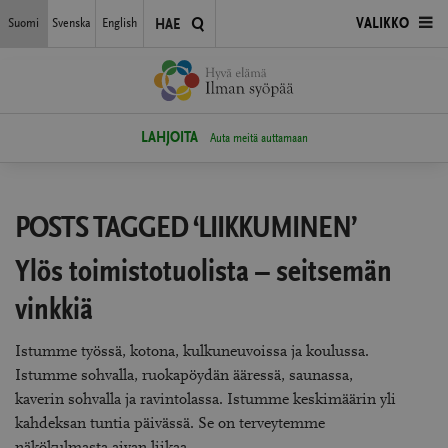
Siirry
Suomi
Svenska
English
AVAA
VALIKKO
HAE
suoraan
sisältöön
VALIKKO
LAHJOITA
Auta meitä auttamaan
POSTS TAGGED ‘LIIKKUMINEN’
Ylös toimistotuolista – seitsemän
vinkkiä
Istumme työssä, kotona, kulkuneuvoissa ja koulussa.
Istumme sohvalla, ruokapöydän ääressä, saunassa,
kaverin sohvalla ja ravintolassa. Istumme keskimäärin yli
kahdeksan tuntia päivässä. Se on terveytemme
näkökulmasta aivan liikaa.