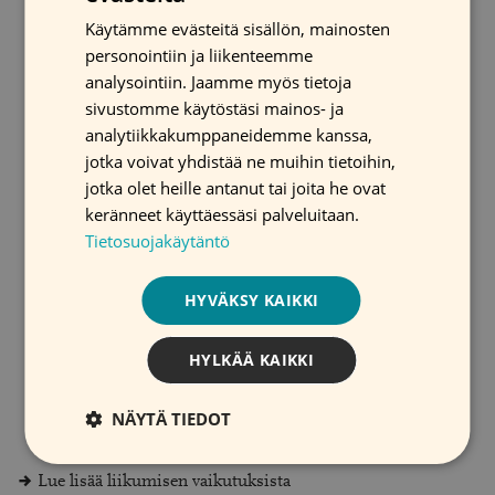
3. Nouse ylös ja liiku hieman aina, kun juot vettä.
Käytämme evästeitä sisällön, mainosten
ENGLISH
Nouse seisomaan myös puheluiden aikana ja
personointiin ja liikenteemme
papereita silmäillessäsi. Käytä sähköpöytää, jos
SWEDISH
analysointiin. Jaamme myös tietoja
mahdollista.
sivustomme käytöstäsi mainos- ja
analytiikkakumppaneidemme kanssa,
4. Älä valitse lyhyintä reittiä. Kierrä wc:hen
jotka voivat yhdistää ne muihin tietoihin,
pidempää kautta ja tulosta paperit kauimmaiselle
jotka olet heille antanut tai joita he ovat
tulostimelle.
keränneet käyttäessäsi palveluitaan.
5. Kävele kollegasi työpisteelle sen sijaan, että
Tietosuojakäytäntö
lähettäisit hänelle sähköpostia.
HYVÄKSY KAIKKI
6. Ehdota työpaikallasi taukojumppaa tai
kävelykokouksia. Nouse kokousten aikana
HYLKÄÄ KAIKKI
seisomaan. Se ei ole kummallista tai epäkohteliasta.
7. Järjestä työpisteesi niin, että joudut pakostakin
NÄYTÄ TIEDOT
nousemaan.
Lue lisää liikumisen vaikutuksista