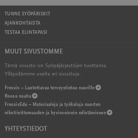
TUNNE SYÖPÄRISKIT
AJANKOHTAISTA
TESTAA ELINTAPASI
MUUT SIVUSTOMME
Tämä sivusto on Syöpäjärjestöjen tuottama.
Ylläpidämme useita eri sivustoja.
Fressis – Luotettavaa terveystietoa nuorille
(avautuu
Roosa nauha
(avautuu
uudessa
FressisEdu – Materiaaleja ja työkaluja nuorten
uudessa
ikkunassa)
nikotiinittomuuden ja hyvinvoinnin edistämiseen
ikkunassa)
(avautuu
uudessa
YHTEYSTIEDOT
ikkunassa)