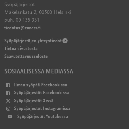
Syöpäjärjestöt
Mäkelänkatu 2, 00500 Helsinki
puh. 09 135 331
tiedotus@cancer.fi
Syöpäjärjestöjen yhteystiedot
(avautuu
Tietoa sivustosta
uudessa
Saavutettavuusseloste
ikkunassa)
SOSIAALISESSA MEDIASSA
(avautuu
Ilman syöpää Facebookissa
uudessa
(avautuu
Syöpäjärjestöt Facebookissa
ikkunassa)
uudessa
(avautuu
Syöpäjärjestöt X:ssä
ikkunassa)
uudessa
(avautuu
Syöpäjärjestöt Instagramissa
ikkunassa)
uudessa
(avautuu
Syöpäjärjestöt Youtubessa
ikkunassa)
uudessa