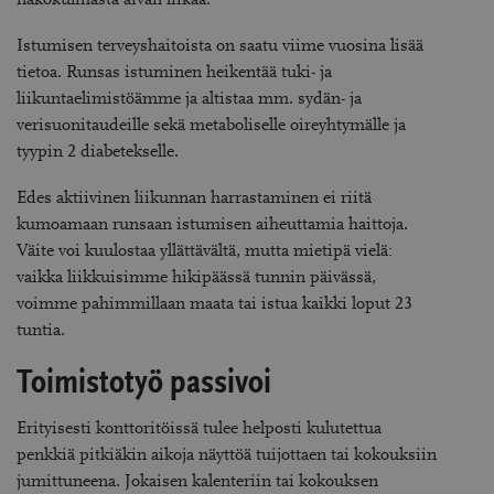
Istumisen terveyshaitoista on saatu viime vuosina lisää
tietoa. Runsas istuminen heikentää tuki- ja
liikuntaelimistöämme ja altistaa mm. sydän- ja
verisuonitaudeille sekä metaboliselle oireyhtymälle ja
tyypin 2 diabetekselle.
Edes aktiivinen liikunnan harrastaminen ei riitä
kumoamaan runsaan istumisen aiheuttamia haittoja.
Väite voi kuulostaa yllättävältä, mutta mietipä vielä:
vaikka liikkuisimme hikipäässä tunnin päivässä,
voimme pahimmillaan maata tai istua kaikki loput 23
tuntia.
Toimistotyö passivoi
Erityisesti konttoritöissä tulee helposti kulutettua
penkkiä pitkiäkin aikoja näyttöä tuijottaen tai kokouksiin
jumittuneena. Jokaisen kalenteriin tai kokouksen