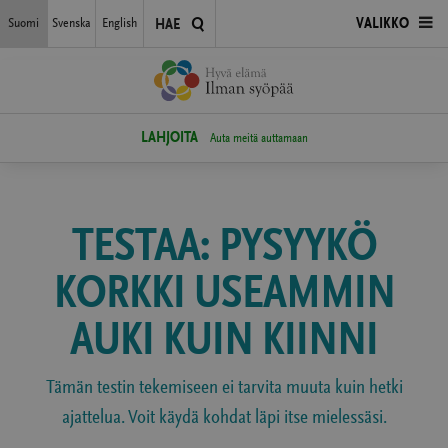
Siirry
Suomi
Svenska
English
AVAA
VALIKKO
HAE
suoraan
sisältöön
VALIKKO
LAHJOITA
Auta meitä auttamaan
TESTAA: PYSYYKÖ
KORKKI USEAMMIN
AUKI KUIN KIINNI
Tämän testin tekemiseen ei tarvita muuta kuin hetki
ajattelua. Voit käydä kohdat läpi itse mielessäsi.