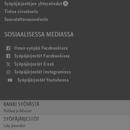
Syöpäjärjestöjen yhteystiedot
(avautuu
Tietoa sivustosta
uudessa
Saavutettavuusseloste
ikkunassa)
SOSIAALISESSA MEDIASSA
(avautuu
Ilman syöpää Facebookissa
uudessa
(avautuu
Syöpäjärjestöt Facebookissa
ikkunassa)
uudessa
(avautuu
Syöpäjärjestöt X:ssä
ikkunassa)
uudessa
(avautuu
Syöpäjärjestöt Instagramissa
ikkunassa)
uudessa
(avautuu
Syöpäjärjestöt Youtubessa
ikkunassa)
uudessa
ikkunassa)
KAIKKI SYÖVÄSTÄ
Potilaat ja läheiset
(avautuu
SYÖPÄJÄRJESTÖT
uudessa
Liity jäseneksi
ikkunassa)