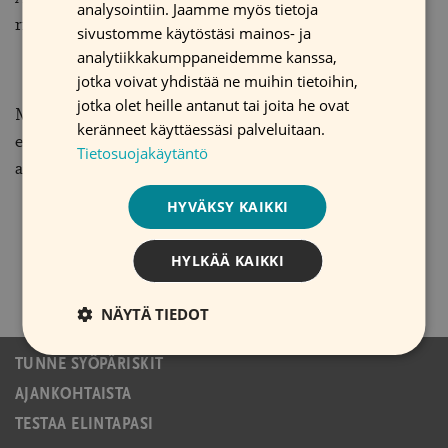
analysointiin. Jaamme myös tietoja
riidan aihe.
sivustomme käytöstäsi mainos- ja
analytiikkakumppaneidemme kanssa,
Mitä tuli tehtyä?
jotka voivat yhdistää ne muihin tietoihin,
jotka olet heille antanut tai joita he ovat
Muistikatkokset edelliseltä illalta ovat merkkejä siitä,
keränneet käyttäessäsi palveluitaan.
että alkoholi on vaurioittanut aivoja tai alkoholin kerta-
Tietosuojakäytäntö
annoksesi on ollut liian suuri..
HYVÄKSY KAIKKI
HYLKÄÄ KAIKKI
NÄYTÄ TIEDOT
TUNNE SYÖPÄRISKIT
AJANKOHTAISTA
TESTAA ELINTAPASI