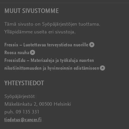
MUUT SIVUSTOMME
Tämä sivusto on Syöpäjärjestöjen tuottama.
Ylläpidämme useita eri sivustoja.
Fressis – Luotettavaa terveystietoa nuorille
(avautuu
Roosa nauha
(avautuu
uudessa
FressisEdu – Materiaaleja ja työkaluja nuorten
uudessa
ikkunassa)
nikotiinittomuuden ja hyvinvoinnin edistämiseen
ikkunassa)
(avautuu
uudessa
YHTEYSTIEDOT
ikkunassa)
Syöpäjärjestöt
Mäkelänkatu 2, 00500 Helsinki
puh. 09 135 331
tiedotus@cancer.fi