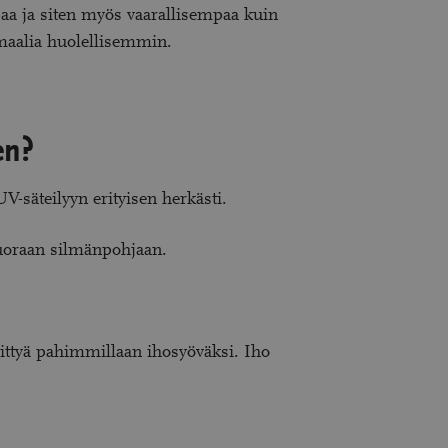
a ja siten myös vaarallisempaa kuin
rmaalia huolellisemmin.
en?
V-säteilyyn erityisen herkästi.
suoraan silmänpohjaan.
hittyä pahimmillaan ihosyöväksi. Iho