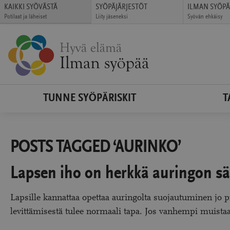
Siirry
KAIKKI SYÖVÄSTÄ
SYÖPÄJÄRJESTÖT
ILMAN SYÖP
Potilaat ja läheiset
Liity jäseneksi
Syövän ehkäisy
suoraan
(avautuu
(avautuu
(avautuu
sisältöön
uudessa
uudessa
uudessa
ikkunassa)
ikkunassa)
ikkunassa)
TUNNE SYÖPÄRISKIT
T
POSTS TAGGED ‘AURINKO’
Lapsen iho on herkkä auringon sä
Lapsille kannattaa opettaa auringolta suojautuminen jo pi
levittämisestä tulee normaali tapa. Jos vanhempi muistaa